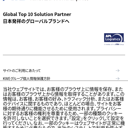
Global Top 10 Solution Partner
日本発祥のグローバルブランドへ
サイトのご利用にあたって
KWEグループ個人情報保護方針
個人情報保護方針
当社ウェブサイトでは、お客様のブラウザ上に情報を保存、また
はお客様のブラウザ上から情報を取得することがあります。この
特定個人情報等の適正な取扱いに関する基本方針
情報は、お客様、お客様の好み、トラフィック分析、またはお客様
のデバイスに関するものであり、ほとんどの場合、サイトをお客
KWE Group Social Media Policy（KWEグループソーシャルメディア基本
様の期待通りに機能させるために使用されます。プライバシー
方針）
に対するお客様の権利を尊重するため、一部の種類のクッキー
を許可しないことを選択できます。「設定」をクリックして設定を
ウェブアクセシビリティステートメント
行ってください。なお、一部のクッキーはウェブサイトが正常に機
能するために必要なもので、当社のシステム上で利用を停止す