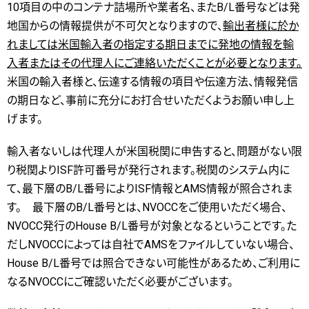
10項目の中のコンテナ詰場所や業者名、またB/L番号などは発
地国からの情報提供が不可欠となりますので、
輸出者様に於か
れましては米国輸入者の指定する期日までに発地の情報を輸
入者またはその代理人にご連絡いただくことが必要となります。
米国の輸入者様と、伝達する情報の項目や伝達方法、情報発信
の期日など、事前に充分にお打合せいただくようお願い申し上
げます。
輸入者ないしは代理人が米国税関に申告すると、問題がない限
り税関よりISF許可番号が発行されます。税関のシステム内に
て、最下層のB/L番号によりISF情報とAMS情報が照合されま
す。 最下層のB/L番号とは、NVOCCをご使用いただく場合、
NVOCC発行のHouse B/L番号が対象となるということです。た
だしNVOCCによっては自社でAMSをファイルしていない場合、
House B/L番号では照合できない可能性があるため、ご利用に
なるNVOCCにご確認いただく必要がございます。