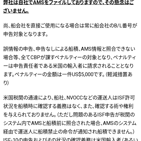
弊社は自社でAMSをファイルしておりますので、その懸念はご
ざいません。
尚、船会社を直接ご使用になる場合は常に船会社のB/L番号が
申告対象となります。
誤情報の申告、申告なしによる船積、AMS情報と照合できない
場合等、全てCBPが課すペナルティーの対象となり、ペナルティ
ーは申告責任者である米国の輸入者に請求されることとなり
ます。ペナルティーの金額は一件US$5,000です。（軽減措置あ
り）
米国税関の通達により、船社、NVOCCなどの運送人はISF許可
状況を船積時に確認する義務はなく、また、確認する術や権利
を与えられておりません。（ただし問題のあるISF申告が税関の
システム内でAMSと船積前に照合された場合、AMSのシステム
経由で運送人に船積禁止の命令が通知され船積できません。）
ISF-10の申告およびその状況の確認義務は米国輸入者（あるい