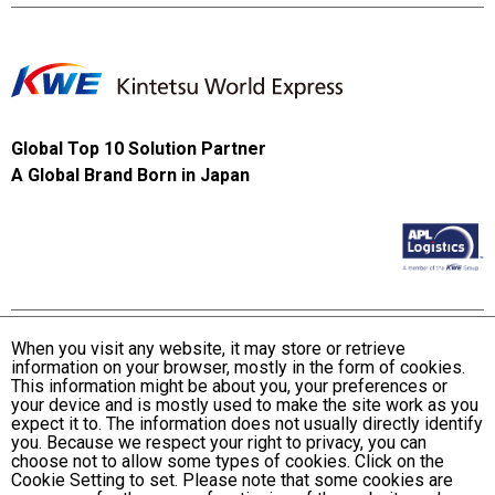
Global Top 10 Solution Partner
A Global Brand Born in Japan
When you visit any website, it may store or retrieve
information on your browser, mostly in the form of cookies.
Terms and Conditions of Use
This information might be about you, your preferences or
KWE Group Personal Information Privacy Policy
your device and is mostly used to make the site work as you
expect it to. The information does not usually directly identify
KWE Group Social Media Policy
you. Because we respect your right to privacy, you can
choose not to allow some types of cookies. Click on the
Web Accessibility Statement
Cookie Setting to set. Please note that some cookies are