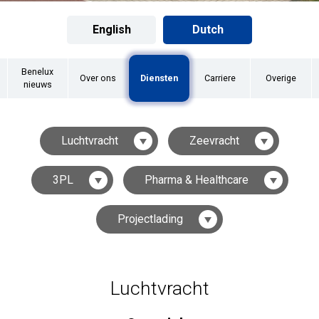
English
Dutch
Benelux
Over ons
Diensten
Carriere
Overige
nieuws
Luchtvracht
Zeevracht
3PL
Pharma & Healthcare
Projectlading
Luchtvracht