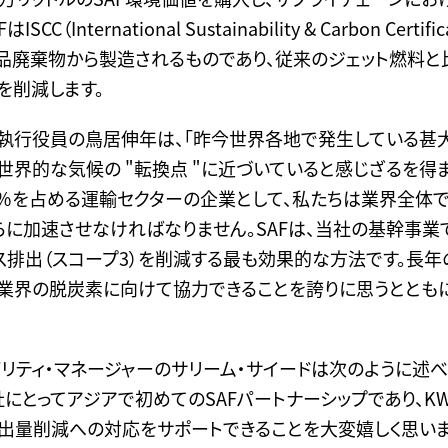
C（International Sustainability & Carbon Cert
品廃棄物から製造されるものであり、従来のジェット燃料と
を削減します。
執行役員の鳥居伸年は、「昨今世界各地で発生している甚
世界的な気候の "転換点 "に近づいていると感じざるを得
0％を占める運輸セクターの企業として、私たちは業界全体
に加速させなければなりません。SAFは、当社の基幹事
排出（スコープ3）を削減する最も効果的な方法です。長年
と業界の脱炭素に向けて協力できることを誇りに思うととも
ナビリティ・マネージャーのサリーム・サイードは次のように述べ
社にとってアジアで初めてのSAFパートナーシップであり、K
排出量削減への対応をサポートできることを大変嬉しく思い