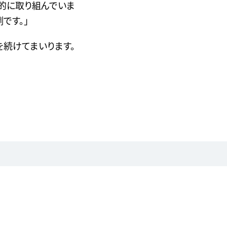
的に取り組んでいま
て
下
です。」
さ
い
続けてまいります。
国
内