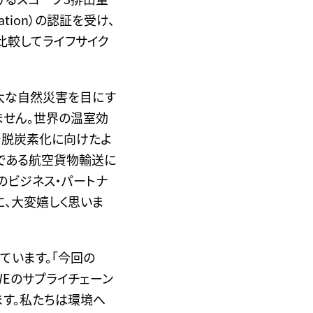
移
は
し
ification）の認証を受け、
半
ま
角
比較してライフサイク
す。
英
数
字
の
大な自然災害を目にす
み
ません。世界の温室効
で
す。
で脱炭素化に向けたよ
・
業である航空貨物輸送に
K
Wa
のビジネス・パートナ
の
に、大変嬉しく思いま
場
合、
イ
フ
ン
ています。「今回の
を
WEのサプライチェーン
削
除
ます。私たちは環境へ
し