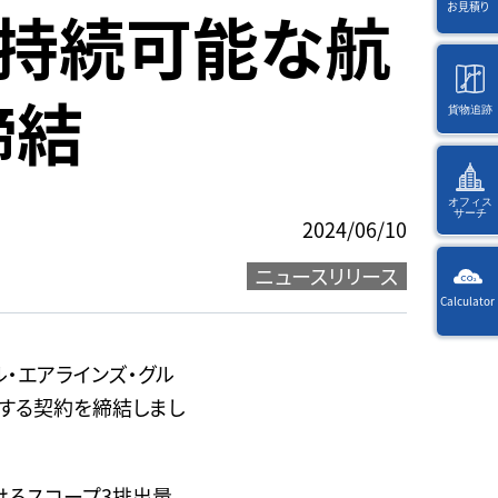
、持続可能な航
お見積り
締結
貨物追跡
海
外
オフィス
サーチ
2024/06/10
ニュースリリース
KW
Calculator
Way
選
択
Ref
ル・エアラインズ・グル
後
・入
に
関する契約を締結しまし
力
ペ
す
ー
る
ジ
文
遷
けるスコープ3排出量
字