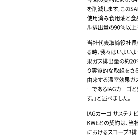
を削減します。このSAFはISC
使用済み食用油と食
ル排出量の90％以上
当社代表取締役社長
る時、我々はいよいよ
果ガス排出量の約2
り実質的な取組をさら
由来する温室効果ガス
ーであるIAGカーゴ
す。」と述べました。
IAGカーゴ サステ
KWEとの契約は、当
におけるスコープ3