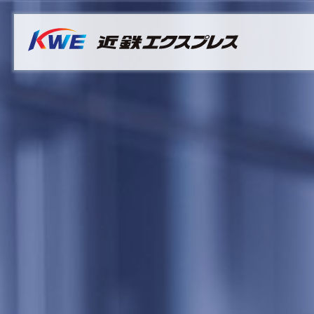
Overview
Australia
Malaysia
サステナビリティ推進体制
Bangladesh
Myanmar
マテリアリティ（重要課題）
Cambodia
Philippines
社長メッセージ
China & Hong Kong
Singapore
サステナビリティレポート
India
Sri Lanka
Indonesia
Taiwan
Japan
Thailand
Korea
Vietnam