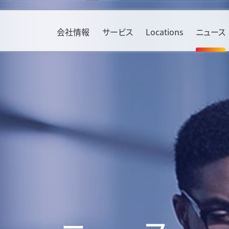
会社情報
サービス
Locations
ニュース
Environment
ソリューション
Social
産業別
Bahrain & Saudi Arabia
Russia
方針・活動
航空貨物輸送
人権
エレクトロニクス
Benelux
South Africa
TCFD提言に基づく開示
海上貨物輸送
ダイバーシティ
自動車
Czech Republic
Sweden
KWE CO
ロジスティクス
Calculator
責任ある調達の推進
ヘルスケア
2
France
Switzerland
貨物輸送実績
労働安全衛生
リテール
SAF（持続可能な航空燃料）
Germany
UAE
中国物流情報
社会貢献活動
航空機産業
KWE Green Consolidation
Ireland
United Kin
インド物流情報
情報セキュリティ
食品・飲料
Italy
マテリアル
エネルギー