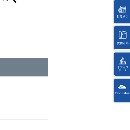
お見積り
貨物追跡
海
外
オフィス
サーチ
KW
Calculator
Way
選
択
Ref
後
・入
に
力
ペ
す
ー