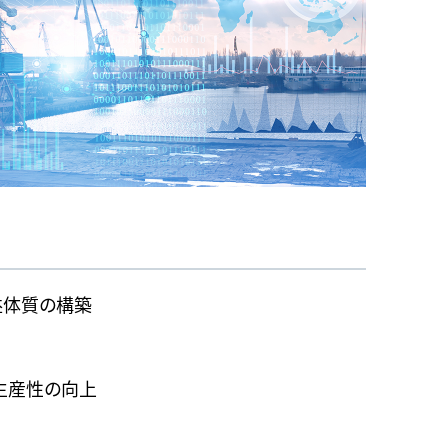
削
除
し
て
下
さ
い
国
内
益体質の構築
と生産性の向上