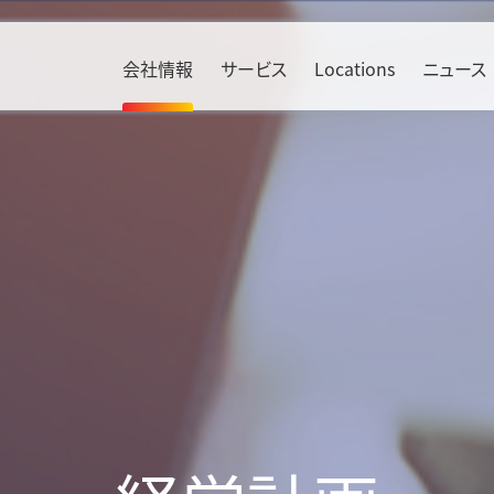
会社情報
サービス
Locations
ニュース
Environment
ソリューション
Social
産業別
Bahrain & Saudi Arabia
Russia
方針・活動
航空貨物輸送
人権
エレクトロニクス
Benelux
South Africa
TCFD提言に基づく開示
海上貨物輸送
ダイバーシティ
自動車
Czech Republic
Sweden
KWE CO
ロジスティクス
Calculator
責任ある調達の推進
ヘルスケア
2
France
Switzerland
貨物輸送実績
労働安全衛生
リテール
SAF（持続可能な航空燃料）
Germany
UAE
中国物流情報
社会貢献活動
航空機産業
KWE Green Consolidation
Ireland
United Kin
インド物流情報
情報セキュリティ
食品・飲料
Italy
マテリアル
エネルギー