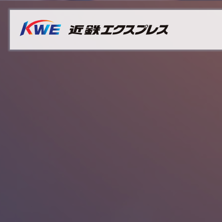
Overview
Australia
Malaysia
サステナビリティ推進体制
Bangladesh
Myanmar
マテリアリティ（重要課題）
Cambodia
Philippines
社長メッセージ
China & Hong Kong
Singapore
サステナビリティレポート
India
Sri Lanka
Indonesia
Taiwan
Japan
Thailand
Korea
Vietnam