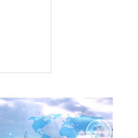
る
ジ
文
遷
字
移
は
し
半
ま
角
す。
英
数
字
の
み
で
す。
・
K
Wa
の
場
合、
イ
フ
ン
を