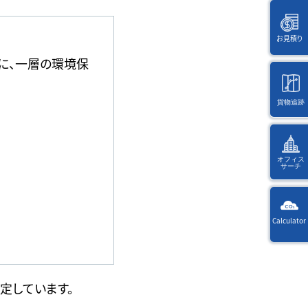
お見積り
に、一層の環境保
。
貨物追跡
海
外
オフィス
サーチ
KW
Calculator
Way
選
択
Ref
後
・入
に
定しています。
力
ペ
す
ー