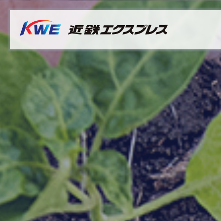
Overview
Australia
Malaysia
サステナビリティ推進体制
Bangladesh
Myanmar
マテリアリティ（重要課題）
Cambodia
Philippines
社長メッセージ
China & Hong Kong
Singapore
サステナビリティレポート
India
Sri Lanka
Indonesia
Taiwan
Japan
Thailand
Korea
Vietnam