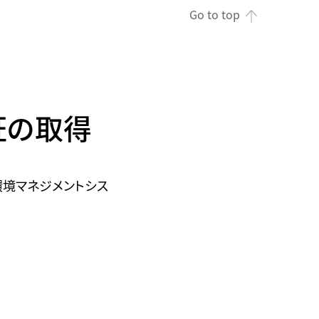
る
ジ
Go to top
文
遷
字
移
は
し
半
ま
角
す。
英
数
字
証の取得
の
み
で
す。
（環境マネジメントシス
・
K
Wa
の
場
合、
イ
フ
ン
を