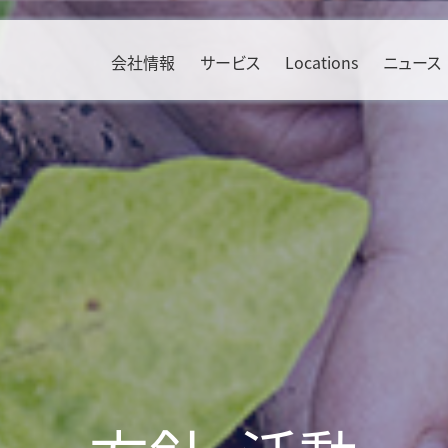
会社情報
サービス
Locations
ニュース
Environment
ソリューション
Social
産業別
Bahrain & Saudi Arabia
Russia
方針・活動
航空貨物輸送
人権
エレクトロニクス
Benelux
South Africa
TCFD提言に基づく開示
海上貨物輸送
ダイバーシティ
自動車
Czech Republic
Sweden
KWE CO
ロジスティクス
Calculator
責任ある調達の推進
ヘルスケア
2
France
Switzerland
貨物輸送実績
労働安全衛生
リテール
SAF（持続可能な航空燃料）
Germany
UAE
中国物流情報
社会貢献活動
航空機産業
KWE Green Consolidation
Ireland
United Kin
インド物流情報
情報セキュリティ
食品・飲料
Italy
マテリアル
エネルギー