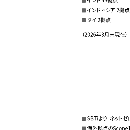
インド 43拠点
インドネシア 2拠点
タイ 2拠点
（2026年3月末現在）
SBTiより「ネット
海外拠点のScop