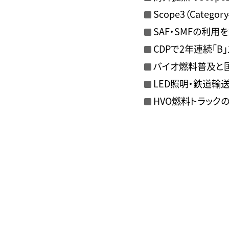
Scope3（Cate
SAF・SMFの利
CDPで2年連続「B
バイオ燃料普及と
LED照明・鉄道輸
HVO燃料トラック