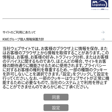
サイトのご利用にあたって
KWEグループ個人情報保護方針
個人情報保護方針
当社ウェブサイトでは、お客様のブラウザ上に情報を保存、また
はお客様のブラウザ上から情報を取得することがあります。この
特定個人情報等の適正な取扱いに関する基本方針
情報は、お客様、お客様の好み、トラフィック分析、またはお客様
のデバイスに関するものであり、ほとんどの場合、サイトをお客
KWE Group Social Media Policy（KWEグループソーシャルメディア基本
様の期待通りに機能させるために使用されます。プライバシー
方針）
に対するお客様の権利を尊重するため、一部の種類のクッキー
を許可しないことを選択できます。「設定」をクリックして設定を
ウェブアクセシビリティステートメント
行ってください。なお、一部のクッキーはウェブサイトが正常に機
能するために必要なもので、当社のシステム上で利用を停止す
© Kintetsu World Express, Inc
ることができませんのであらかじめご了承ください。
同意
海外
設定
お見積り
Calculator
貨物追跡
オフィス
サーチ