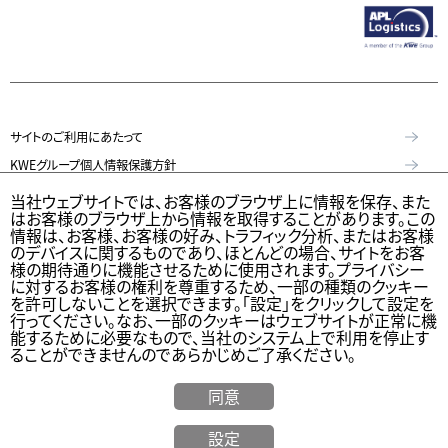
サイトのご利用にあたって
KWEグループ個人情報保護方針
個人情報保護方針
当社ウェブサイトでは、お客様のブラウザ上に情報を保存、また
はお客様のブラウザ上から情報を取得することがあります。この
特定個人情報等の適正な取扱いに関する基本方針
情報は、お客様、お客様の好み、トラフィック分析、またはお客様
のデバイスに関するものであり、ほとんどの場合、サイトをお客
KWE Group Social Media Policy（KWEグループソーシャルメディア基本
様の期待通りに機能させるために使用されます。プライバシー
方針）
に対するお客様の権利を尊重するため、一部の種類のクッキー
を許可しないことを選択できます。「設定」をクリックして設定を
ウェブアクセシビリティステートメント
行ってください。なお、一部のクッキーはウェブサイトが正常に機
能するために必要なもので、当社のシステム上で利用を停止す
© Kintetsu World Express, Inc
ることができませんのであらかじめご了承ください。
同意
海外
設定
お見積り
Calculator
貨物追跡