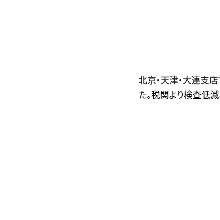
北京・天津・大連支
た。税関より検査低