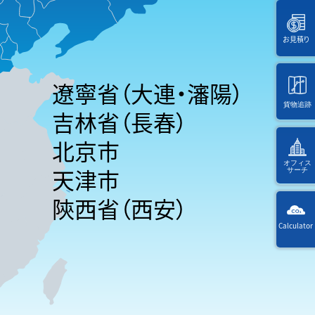
お見積り
遼寧省（大連・瀋陽）
貨物追跡
吉林省（長春）
海
北京市
外
オフィス
天津市
サーチ
陝西省（西安）
KW
Calculator
Way
選
択
Ref
後
・入
に
力
ペ
す
ー