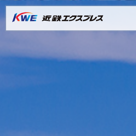
Overview
Australia
Malaysia
サステナビリティ推進体制
Bangladesh
Myanmar
マテリアリティ（重要課題）
Cambodia
Philippines
社長メッセージ
China & Hong Kong
Singapore
サステナビリティレポート
India
Sri Lanka
Indonesia
Taiwan
Japan
Thailand
Korea
Vietnam