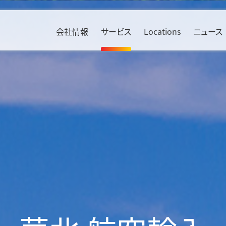
会社情報
サービス
Locations
ニュース
Environment
ソリューション
Social
産業別
Bahrain & Saudi Arabia
Russia
方針・活動
航空貨物輸送
人権
エレクトロニクス
Benelux
South Africa
TCFD提言に基づく開示
海上貨物輸送
ダイバーシティ
自動車
Czech Republic
Sweden
KWE CO
ロジスティクス
Calculator
責任ある調達の推進
ヘルスケア
2
France
Switzerland
貨物輸送実績
労働安全衛生
リテール
SAF（持続可能な航空燃料）
Germany
UAE
中国物流情報
社会貢献活動
航空機産業
KWE Green Consolidation
Ireland
United Kin
インド物流情報
情報セキュリティ
食品・飲料
Italy
マテリアル
エネルギー