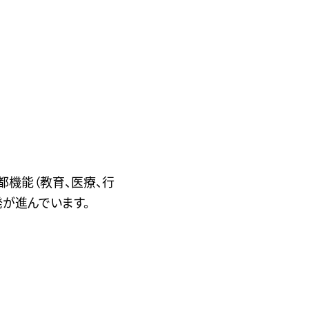
削
除
し
て
下
さ
い
国
内
都機能（教育、医療、行
発が進んでいます。