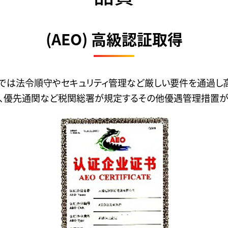
(AEO) 高級認証取得
店では法令順守やセキュリティ管理など厳しい要件を通過し
減、優先通関など税関総署が規定するその他優遇管理措置が