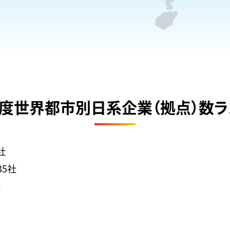
8年度世界都市別日系企業（拠点）数ラ
社
35社
社