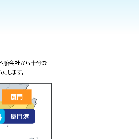
る
ジ
文
遷
字
移
は
し
半
ま
角
す。
英
数
字
の
み
各船会社から十分な
で
たします。
す。
・
K
Wa
の
場
合、
イ
フ
ン
を