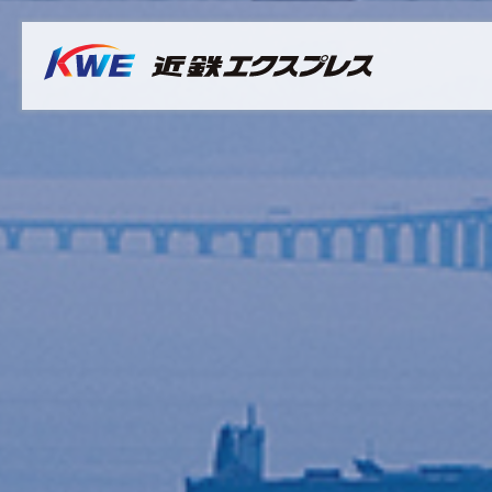
Overview
Australia
Malaysia
サステナビリティ推進体制
Bangladesh
Myanmar
マテリアリティ（重要課題）
Cambodia
Philippines
社長メッセージ
China & Hong Kong
Singapore
サステナビリティレポート
India
Sri Lanka
Indonesia
Taiwan
Japan
Thailand
Korea
Vietnam