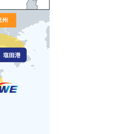
削
除
し
て
下
さ
い
国
内