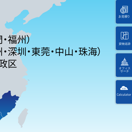
お見積り
・福州）
貨物追跡
・深圳・東莞・中山・珠海）
海
政区
外
オフィス
サーチ
KW
Calculator
Way
選
択
Ref
後
・入
に
力
ペ
す
ー