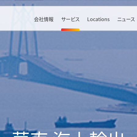
会社情報
サービス
Locations
ニュース
Environment
ソリューション
Social
産業別
Bahrain & Saudi Arabia
Russia
方針・活動
航空貨物輸送
人権
エレクトロニクス
Benelux
South Africa
TCFD提言に基づく開示
海上貨物輸送
ダイバーシティ
自動車
Czech Republic
Sweden
KWE CO
ロジスティクス
Calculator
責任ある調達の推進
ヘルスケア
2
France
Switzerland
貨物輸送実績
労働安全衛生
リテール
SAF（持続可能な航空燃料）
Germany
UAE
中国物流情報
社会貢献活動
航空機産業
KWE Green Consolidation
Ireland
United Kin
インド物流情報
情報セキュリティ
食品・飲料
Italy
マテリアル
エネルギー