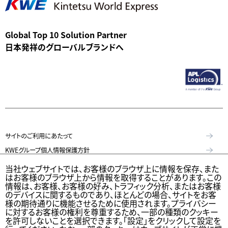
Global Top 10 Solution Partner
日本発祥のグローバルブランドへ
サイトのご利用にあたって
KWEグループ個人情報保護方針
個人情報保護方針
当社ウェブサイトでは、お客様のブラウザ上に情報を保存、また
はお客様のブラウザ上から情報を取得することがあります。この
特定個人情報等の適正な取扱いに関する基本方針
情報は、お客様、お客様の好み、トラフィック分析、またはお客様
KWE Group Social Media Policy（KWEグループソーシャルメディア基本
のデバイスに関するものであり、ほとんどの場合、サイトをお客
様の期待通りに機能させるために使用されます。プライバシー
方針）
に対するお客様の権利を尊重するため、一部の種類のクッキー
を許可しないことを選択できます。「設定」をクリックして設定を
ウェブアクセシビリティステートメント