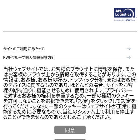
サイトのご利用にあたって
KWEグループ個人情報保護方針
個人情報保護方針
当社ウェブサイトでは、お客様のブラウザ上に情報を保存、また
はお客様のブラウザ上から情報を取得することがあります。この
特定個人情報等の適正な取扱いに関する基本方針
情報は、お客様、お客様の好み、トラフィック分析、またはお客様
のデバイスに関するものであり、ほとんどの場合、サイトをお客
KWE Group Social Media Policy（KWEグループソーシャルメディア基本
様の期待通りに機能させるために使用されます。プライバシー
方針）
に対するお客様の権利を尊重するため、一部の種類のクッキー
を許可しないことを選択できます。「設定」をクリックして設定を
ウェブアクセシビリティステートメント
行ってください。なお、一部のクッキーはウェブサイトが正常に機
能するために必要なもので、当社のシステム上で利用を停止す
© Kintetsu World Express, Inc
ることができませんのであらかじめご了承ください。
同意
海外