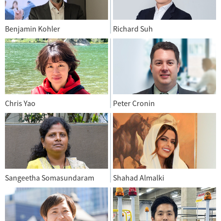
Benjamin Kohler
Richard Suh
Chris Yao
Peter Cronin
Sangeetha Somasundaram
Shahad Almalki