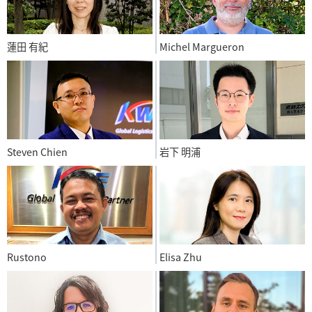
蓮田 有紀
Michel Margueron
Steven Chien
岩下 明浦
Rustono
Elisa Zhu