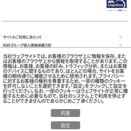
サイトのご利用にあたって
KWEグループ個人情報保護方針
個人情報保護方針
当社ウェブサイトでは、お客様のブラウザ上に情報を保存、また
はお客様のブラウザ上から情報を取得することがあります。この
特定個人情報等の適正な取扱いに関する基本方針
情報は、お客様、お客様の好み、トラフィック分析、またはお客様
のデバイスに関するものであり、ほとんどの場合、サイトをお客
KWE Group Social Media Policy（KWEグループソーシャルメディア基本
様の期待通りに機能させるために使用されます。プライバシー
方針）
に対するお客様の権利を尊重するため、一部の種類のクッキー
を許可しないことを選択できます。「設定」をクリックして設定を
ウェブアクセシビリティステートメント
行ってください。なお、一部のクッキーはウェブサイトが正常に機
能するために必要なもので、当社のシステム上で利用を停止す
© Kintetsu World Express, Inc
ることができませんのであらかじめご了承ください。
同意
海外
設定
お見積り
Calculator
貨物追跡
オフィス
サーチ