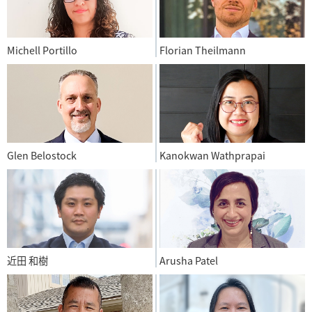
Michell Portillo
Florian Theilmann
Glen Belostock
Kanokwan Wathprapai
近田 和樹
Arusha Patel