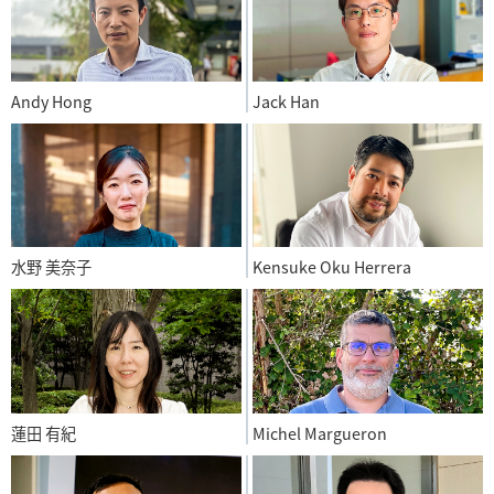
Andy Hong
Jack Han
水野 美奈子
Kensuke Oku Herrera
蓮田 有紀
Michel Margueron