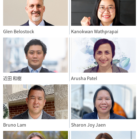
Glen Belostock
Kanokwan Wathprapai
近田 和樹
Arusha Patel
Bruno Lam
Sharon Joy Jaen