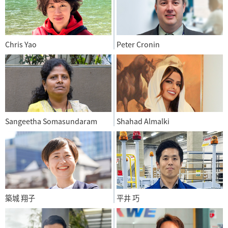
Chris Yao
Peter Cronin
Sangeetha Somasundaram
Shahad Almalki
築城 翔子
平井 巧