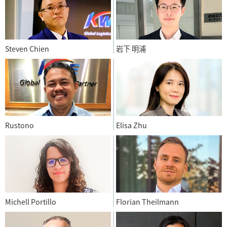
Steven Chien
岩下 明浦
Rustono
Elisa Zhu
Michell Portillo
Florian Theilmann